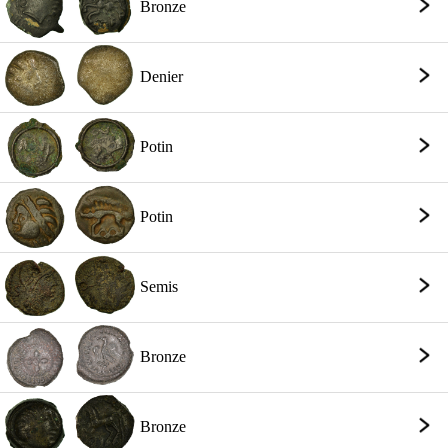
Bronze
Denier
Potin
Potin
Semis
Bronze
Bronze