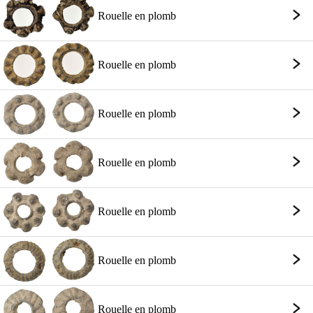
Rouelle en plomb
Rouelle en plomb
Rouelle en plomb
Rouelle en plomb
Rouelle en plomb
Rouelle en plomb
Rouelle en plomb