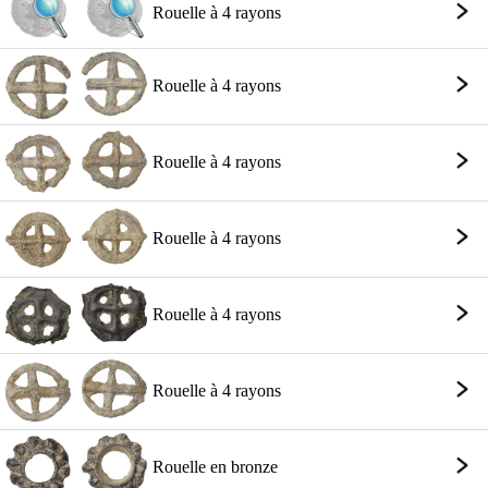
Rouelle à 4 rayons
Rouelle à 4 rayons
Rouelle à 4 rayons
Rouelle à 4 rayons
Rouelle à 4 rayons
Rouelle à 4 rayons
Rouelle en bronze