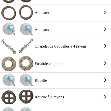
Anneaux
Anneaux
Chapelet de 6 rouelles à 4 rayons
Fusaïole en plomb
Rouelle
Rouelle à 4 rayons