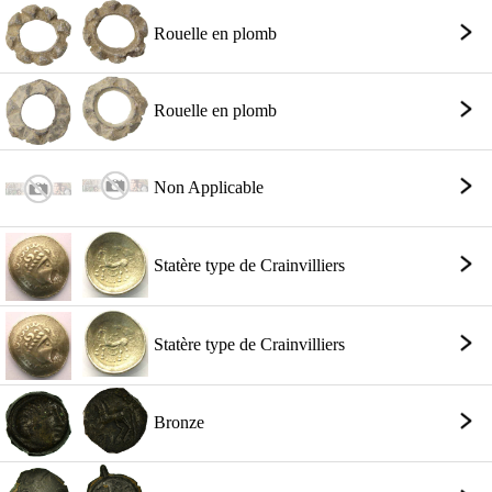
Rouelle en plomb
Rouelle en plomb
Non Applicable
Statère type de Crainvilliers
Statère type de Crainvilliers
Bronze