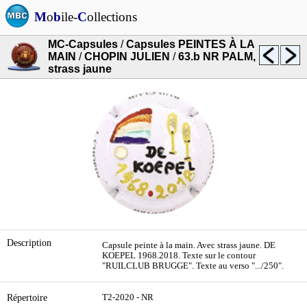
M
o
b
ile-
C
ollections
MC-Capsules
/
Capsules PEINTES À LA
MAIN
/
CHOPIN JULIEN
/
63.b NR PALM,
strass jaune
Description
Capsule peinte à la main. Avec strass jaune. DE
KOEPEL 1968.2018. Texte sur le contour
"RUILCLUB BRUGGE". Texte au verso ".../250".
Répertoire
T2-2020 - NR