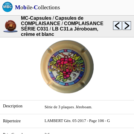
M
o
b
ile-
C
ollections
MC-Capsules
/
Capsules de
COMPLAISANCE
/
COMPLAISANCE
SÉRIE C031
/
LB C31.a Jéroboam,
crème et blanc
Description
Série de 3 plaques. Jéroboam.
Répertoire
LAMBERT Gén. 05-2017 - Page 106 - G