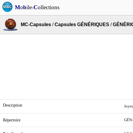
M
o
b
ile-
C
ollections
MC-Capsules
/
Capsules GÉNÉRIQUES
/
GÉNÉRIQ
Description
Joyeu
Répertoire
GÉN-2