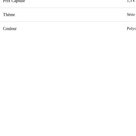
Prix Capsule
1,5 €
Thème
Série
Couleur
Poly