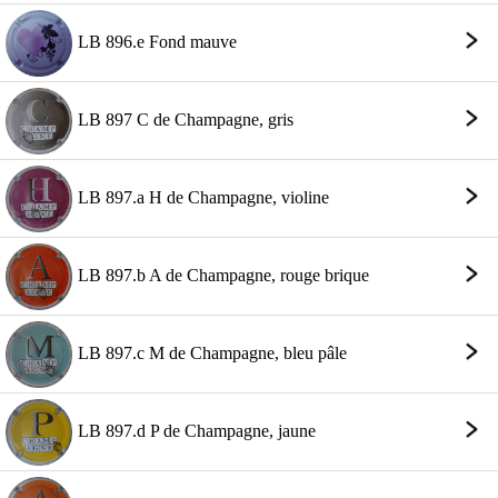
LB 896.e Fond mauve
LB 897 C de Champagne, gris
LB 897.a H de Champagne, violine
LB 897.b A de Champagne, rouge brique
LB 897.c M de Champagne, bleu pâle
LB 897.d P de Champagne, jaune