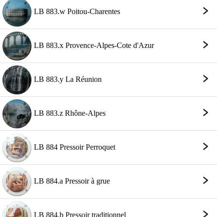
LB 883.w Poitou-Charentes
LB 883.x Provence-Alpes-Cote d'Azur
LB 883.y La Réunion
LB 883.z Rhône-Alpes
LB 884 Pressoir Perroquet
LB 884.a Pressoir à grue
LB 884.b Pressoir traditionnel