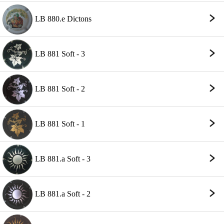
LB 880.e Dictons
LB 881 Soft - 3
LB 881 Soft - 2
LB 881 Soft - 1
LB 881.a Soft - 3
LB 881.a Soft - 2