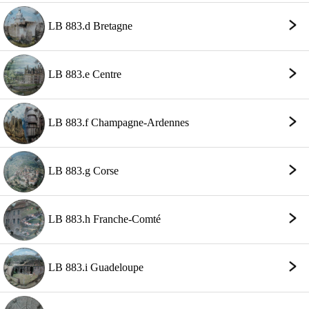
LB 883.d Bretagne
LB 883.e Centre
LB 883.f Champagne-Ardennes
LB 883.g Corse
LB 883.h Franche-Comté
LB 883.i Guadeloupe