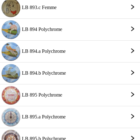
LB 893.c Femme
LB 894 Polychrome
LB 894.a Polychrome
LB 894.b Polychrome
LB 895 Polychrome
LB 895.a Polychrome
LB 895.b Polychrome