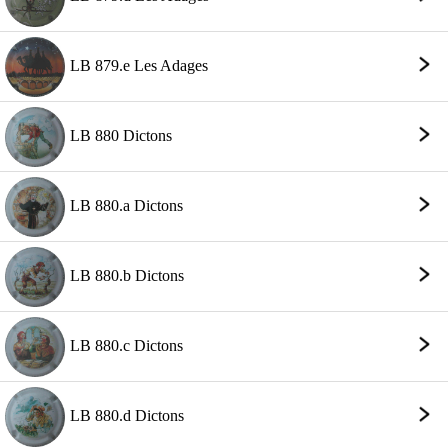
LB 879.e Les Adages
LB 880 Dictons
LB 880.a Dictons
LB 880.b Dictons
LB 880.c Dictons
LB 880.d Dictons