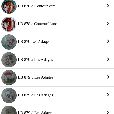
LB 878.d Contour vert
LB 878.e Contour blanc
LB 879 Les Adages
LB 879.a Les Adages
LB 879.b Les Adages
LB 879.c Les Adages
LB 879.d Les Adages