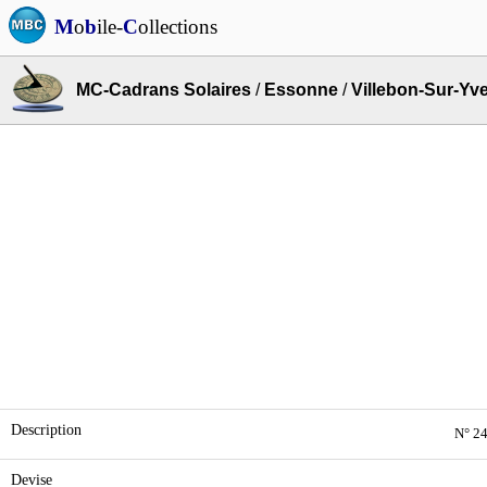
M
o
b
ile-
C
ollections
MC-Cadrans Solaires
/
Essonne
/
Villebon-Sur-Yve
Description
N° 24
Devise