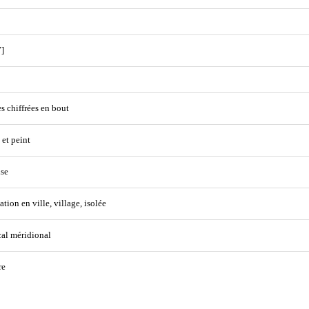
]
s chiffrées en bout
 et peint
se
ation en ville, village, isolée
cal méridional
re