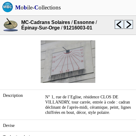
M
o
b
ile-
C
ollections
MC-Cadrans Solaires
/
Essonne
/
Épinay-Sur-Orge
/
91216003-01
Description
N° 1, rue de l’Eglise, résidence CLOS DE
VILLANDRY, tour carrée, entrée à code : cadran
déclinant de l'après-midi, céramique, peint, lignes
chiffrées en bout, décor, style polaire.
Devise