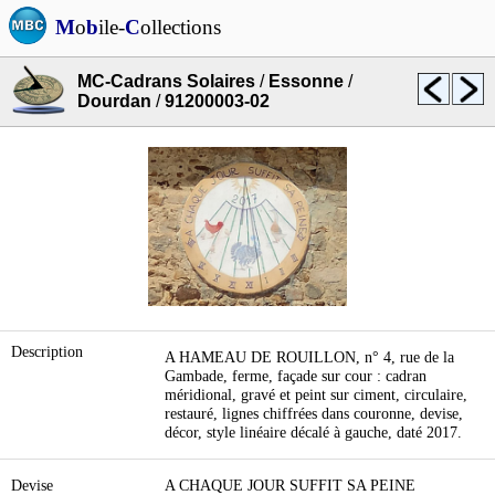
M
o
b
ile-
C
ollections
MC-Cadrans Solaires
/
Essonne
/
Dourdan
/
91200003-02
Description
A HAMEAU DE ROUILLON, n° 4, rue de la
Gambade, ferme, façade sur cour : cadran
méridional, gravé et peint sur ciment, circulaire,
restauré, lignes chiffrées dans couronne, devise,
décor, style linéaire décalé à gauche, daté 2017.
Devise
A CHAQUE JOUR SUFFIT SA PEINE