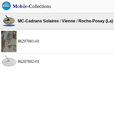
M
o
b
ile-
C
ollections
MC-Cadrans Solaires
/
Vienne
/
Roche-Posay (La)
86207001-01
86207002-01