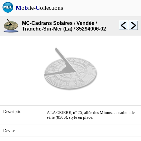
M
o
b
ile-
C
ollections
MC-Cadrans Solaires
/
Vendée
/
Tranche-Sur-Mer (La)
/
85294006-02
Description
A LA GRIERE, n° 25, allée des Mimosas : cadran de
série (8506), style en place.
Devise