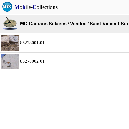
M
o
b
ile-
C
ollections
MC-Cadrans Solaires
/
Vendée
/
Saint-Vincent-Sur
85278001-01
85278002-01