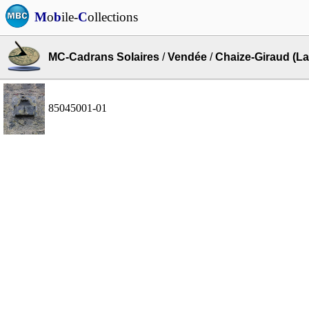
M
o
b
ile-
C
ollections
MC-Cadrans Solaires
/
Vendée
/
Chaize-Giraud (La
85045001-01