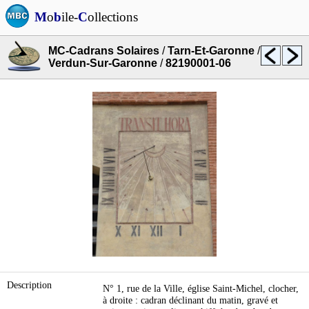
M
o
b
ile-
C
ollections
MC-Cadrans Solaires
/
Tarn-Et-Garonne
/
Verdun-Sur-Garonne
/
82190001-06
Description
N° 1, rue de la Ville, église Saint-Michel, clocher,
à droite : cadran déclinant du matin, gravé et