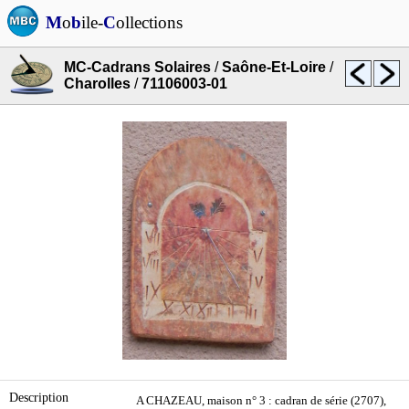
M
o
b
ile-
C
ollections
MC-Cadrans Solaires
/
Saône-Et-Loire
/
Charolles
/
71106003-01
Description
A CHAZEAU, maison n° 3 : cadran de série (2707),