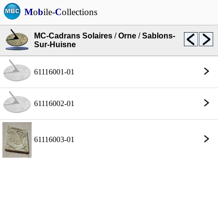
M
o
b
ile-
C
ollections
MC-Cadrans Solaires
/
Orne
/
Sablons-
Sur-Huisne
61116001-01
61116002-01
61116003-01