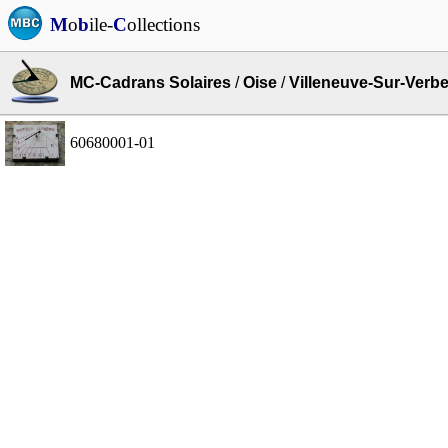
M
o
b
ile-
C
ollections
MC-Cadrans Solaires
/
Oise
/
Villeneuve-Sur-Verbe
60680001-01