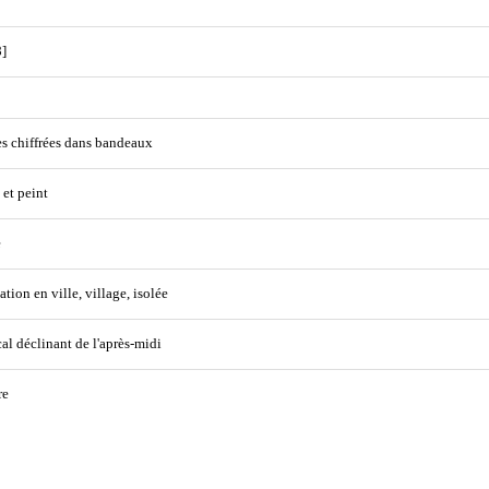
]
s chiffrées dans bandeaux
 et peint
e
ation en ville, village, isolée
cal déclinant de l'après-midi
re