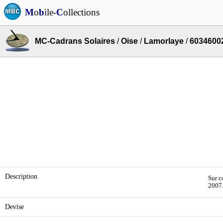
M
o
b
ile-
C
ollections
MC-Cadrans Solaires
/
Oise
/
Lamorlaye
/
6034600
Description
Sur c
2007
Devise