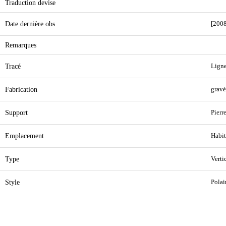
Traduction devise
Date dernière obs
[2008
Remarques
Tracé
Ligne
Fabrication
gravé
Support
Pierr
Emplacement
Habit
Type
Verti
Style
Polai