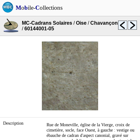
M
o
b
ile-
C
ollections
MC-Cadrans Solaires
/
Oise
/
Chavançon
/
60144001-05
Description
Rue de Moneville, église de la Vierge, croix de
cimetière, socle, face Ouest, à gauche : vestige ou
ébauche de cadran d'aspect canonial, gravé sur