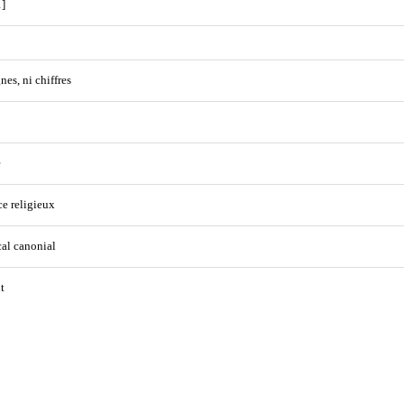
]
nes, ni chiffres
e
ce religieux
cal canonial
t