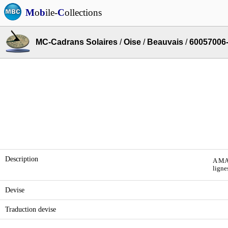
M
o
b
ile-
C
ollections
MC-Cadrans Solaires
/
Oise
/
Beauvais
/
60057006
Description
A MAR
ligne
Devise
Traduction devise