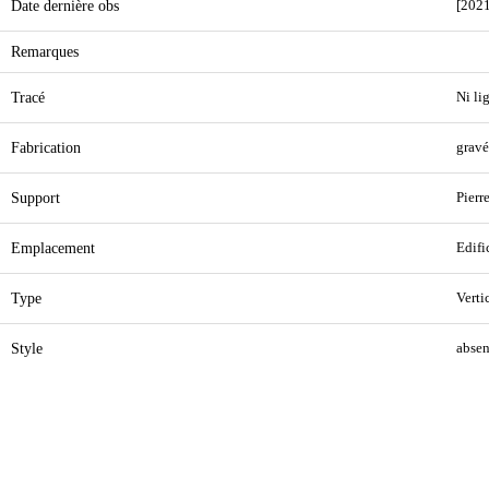
Date dernière obs
[2021
Remarques
Tracé
Ni lig
Fabrication
gravé
Support
Pierr
Emplacement
Edifi
Type
Verti
Style
absen