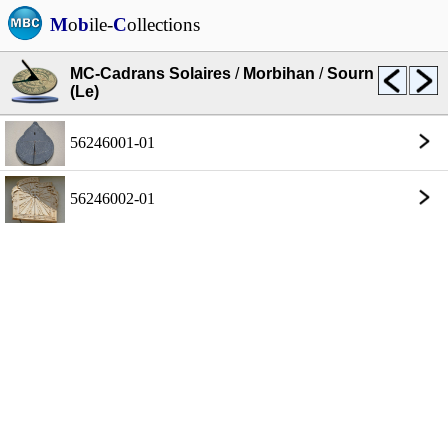
M
o
b
ile-
C
ollections
MC-Cadrans Solaires
/
Morbihan
/
Sourn
(Le)
56246001-01
56246002-01