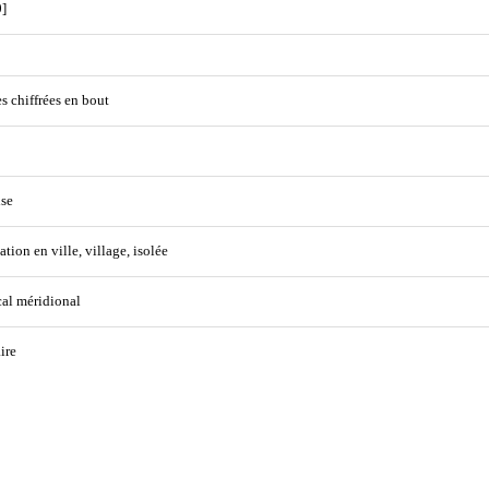
]
s chiffrées en bout
se
ation en ville, village, isolée
cal méridional
ire