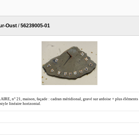
ur-Oust
/
56239005-01
AIRE, n° 21, maison, façade : cadran méridional, gravé sur ardoise + plus éléments 
 style linéaire horizontal.