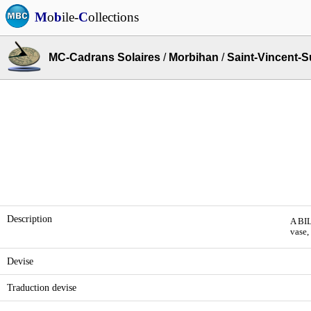
M
o
b
ile-
C
ollections
MC-Cadrans Solaires
/
Morbihan
/
Saint-Vincent-S
Description
A BIL
vase,
Devise
Traduction devise