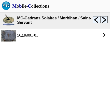
M
o
b
ile-
C
ollections
MC-Cadrans Solaires
/
Morbihan
/
Saint-
Servant
56236001-01