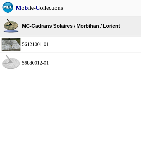
M
o
b
ile-
C
ollections
MC-Cadrans Solaires
/
Morbihan
/
Lorient
56121001-01
56bd0012-01