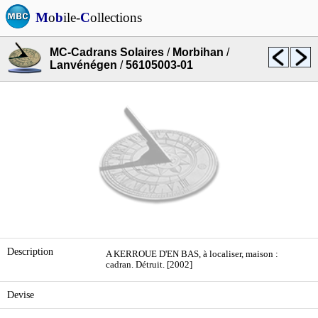
M
o
b
ile-
C
ollections
MC-Cadrans Solaires
/
Morbihan
/
Lanvénégen
/
56105003-01
Description
A KERROUE D'EN BAS, à localiser, maison :
cadran. Détruit. [2002]
Devise