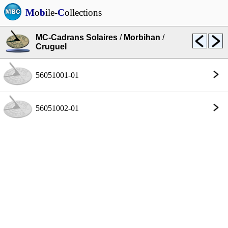
M
o
b
ile-
C
ollections
MC-Cadrans Solaires
/
Morbihan
/
Cruguel
56051001-01
56051002-01