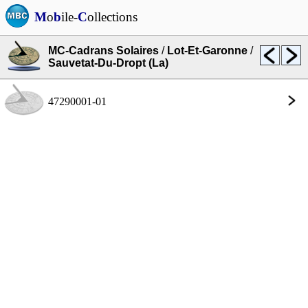
M
o
b
ile-
C
ollections
MC-Cadrans Solaires
/
Lot-Et-Garonne
/
Sauvetat-Du-Dropt (La)
47290001-01