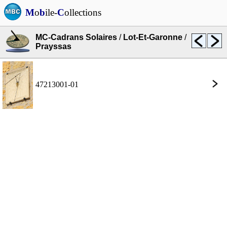
M
o
b
ile-
C
ollections
MC-Cadrans Solaires
/
Lot-Et-Garonne
/
Prayssas
47213001-01