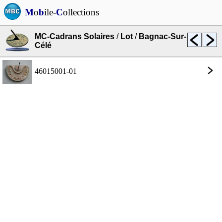
M
o
b
ile-
C
ollections
MC-Cadrans Solaires
/
Lot
/
Bagnac-Sur-
Célé
46015001-01