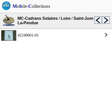
M
o
b
ile-
C
ollections
MC-Cadrans Solaires
/
Loire
/
Saint-Just-
La-Pendue
42249001-01