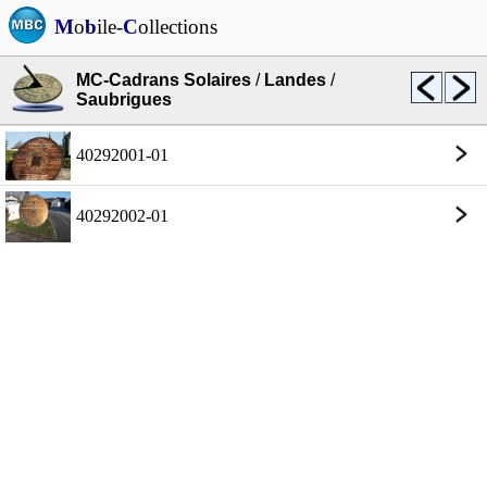
M
o
b
ile-
C
ollections
MC-Cadrans Solaires
/
Landes
/
Saubrigues
40292001-01
40292002-01