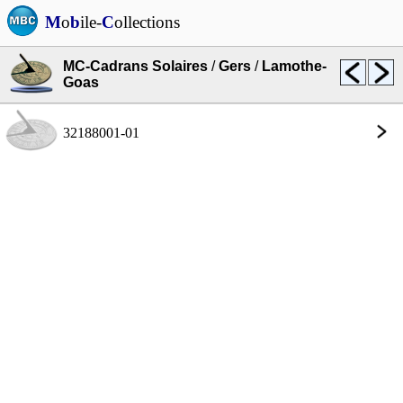
M
o
b
ile-
C
ollections
MC-Cadrans Solaires
/
Gers
/
Lamothe-
Goas
32188001-01