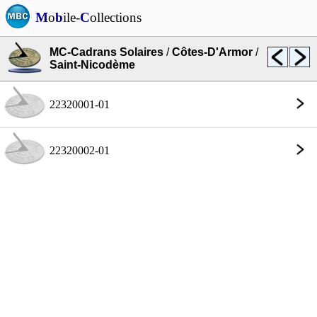
M
o
b
ile-
C
ollections
MC-Cadrans Solaires
/
Côtes-D'Armor
/
Saint-Nicodème
22320001-01
22320002-01