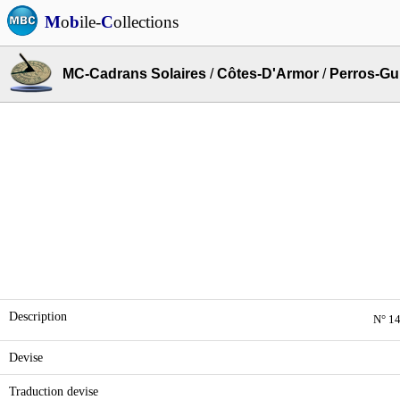
M
o
b
ile-
C
ollections
MC-Cadrans Solaires
/
Côtes-D'Armor
/
Perros-Gu
Description
N° 14
Devise
Traduction devise