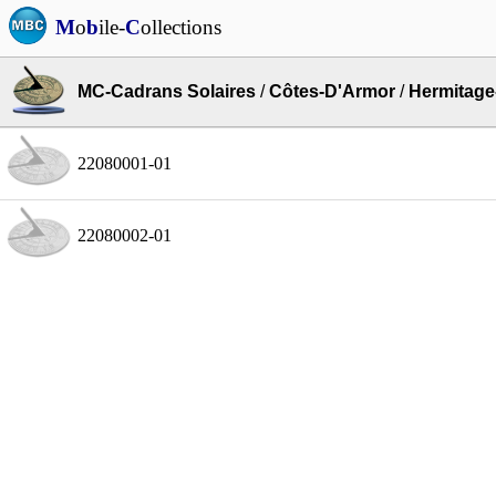
M
o
b
ile-
C
ollections
MC-Cadrans Solaires
/
Côtes-D'Armor
/
Hermitage-
22080001-01
22080002-01