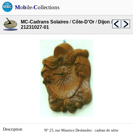
M
o
b
ile-
C
ollections
MC-Cadrans Solaires
/
Côte-D'Or
/
Dijon
/
21231027-01
Description
N° 25, rue Maurice Deslandes : cadran de série