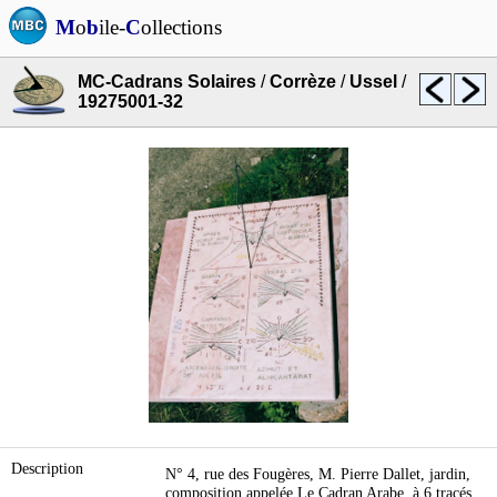
M
o
b
ile-
C
ollections
MC-Cadrans Solaires
/
Corrèze
/
Ussel
/
19275001-32
Description
N° 4, rue des Fougères, M. Pierre Dallet, jardin,
composition appelée Le Cadran Arabe, à 6 tracés,