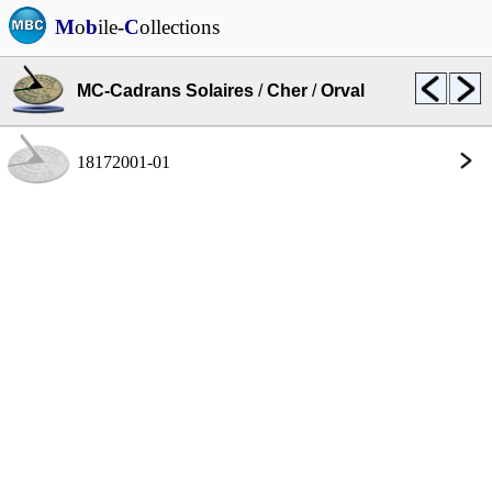
M
o
b
ile-
C
ollections
MC-Cadrans Solaires
/
Cher
/
Orval
18172001-01