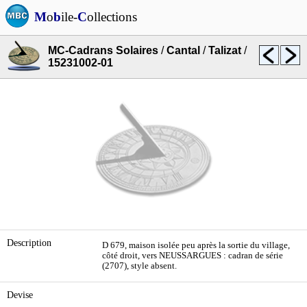
M
o
b
ile-
C
ollections
MC-Cadrans Solaires
/
Cantal
/
Talizat
/
15231002-01
Description
D 679, maison isolée peu après la sortie du village,
côté droit, vers NEUSSARGUES : cadran de série
(2707), style absent.
Devise