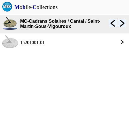
M
o
b
ile-
C
ollections
MC-Cadrans Solaires
/
Cantal
/
Saint-
Martin-Sous-Vigouroux
15201001-01