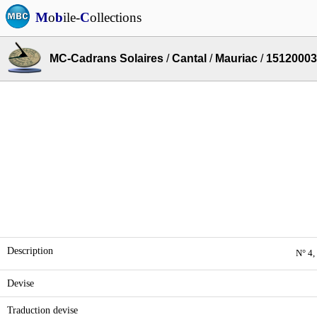
M
o
b
ile-
C
ollections
MC-Cadrans Solaires
/
Cantal
/
Mauriac
/
15120003
Description
N° 4,
Devise
Traduction devise