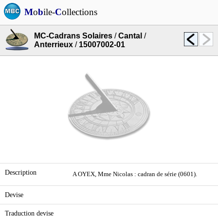
M
o
b
ile-
C
ollections
MC-Cadrans Solaires
/
Cantal
/
Anterrieux
/
15007002-01
Description
A OYEX, Mme Nicolas : cadran de série (0601).
Devise
Traduction devise