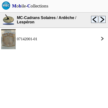
M
o
b
ile-
C
ollections
MC-Cadrans Solaires
/
Ardèche
/
Lespéron
07142001-01