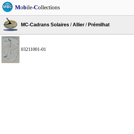
M
o
b
ile-
C
ollections
MC-Cadrans Solaires
/
Allier
/
Prémilhat
03211001-01