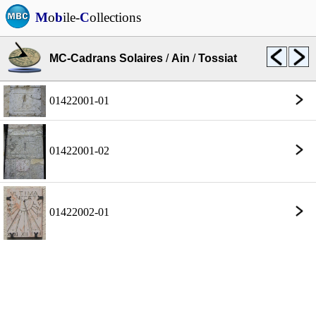
M
o
b
ile-
C
ollections
MC-Cadrans Solaires
/
Ain
/
Tossiat
01422001-01
01422001-02
01422002-01