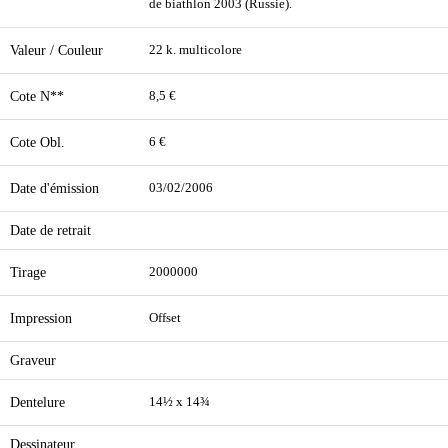
de biathlon 2003 (Russie).
Valeur / Couleur
22 k. multicolore
Cote N**
8,5 €
Cote Obl.
6 €
Date d'émission
03/02/2006
Date de retrait
Tirage
2000000
Impression
Offset
Graveur
Dentelure
14½ x 14¾
Dessinateur