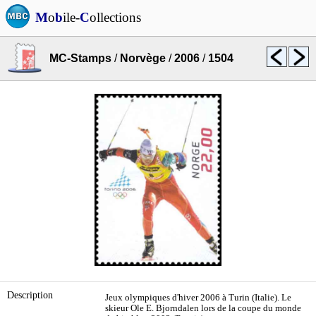
M
o
b
ile-
C
ollections
MC-Stamps
/
Norvège
/
2006
/
1504
Description
Jeux olympiques d'hiver 2006 à Turin (Italie). Le
skieur Ole E. Bjorndalen lors de la coupe du monde