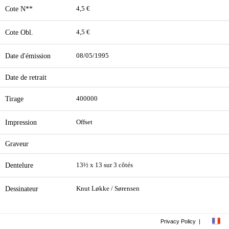
Cote N**
4,5 €
Cote Obl.
4,5 €
Date d'émission
08/05/1995
Date de retrait
Tirage
400000
Impression
Offset
Graveur
Dentelure
13½ x 13 sur 3 côtés
Dessinateur
Knut Løkke / Sørensen
Privacy Policy
|