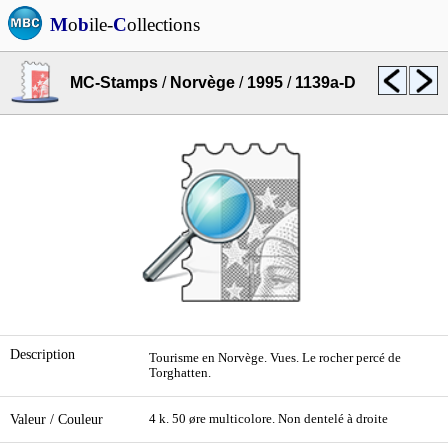
M
o
b
ile-
C
ollections
MC-Stamps
/
Norvège
/
1995
/
1139a-D
Description
Tourisme en Norvège. Vues. Le rocher percé de
Torghatten.
Valeur / Couleur
4 k. 50 øre multicolore. Non dentelé à droite