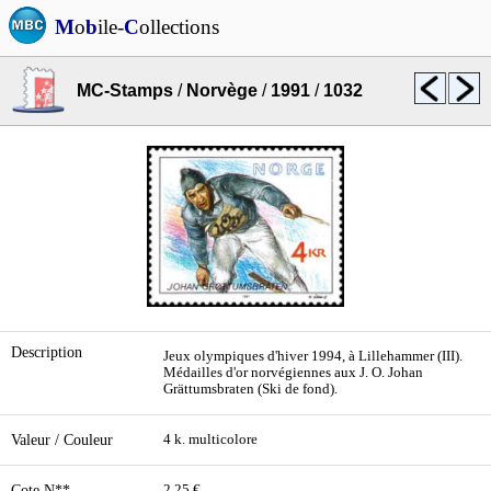
M
o
b
ile-
C
ollections
MC-Stamps
/
Norvège
/
1991
/
1032
Description
Jeux olympiques d'hiver 1994, à Lillehammer (III).
Médailles d'or norvégiennes aux J. O. Johan
Grättumsbraten (Ski de fond).
Valeur / Couleur
4 k. multicolore
Cote N**
2,25 €