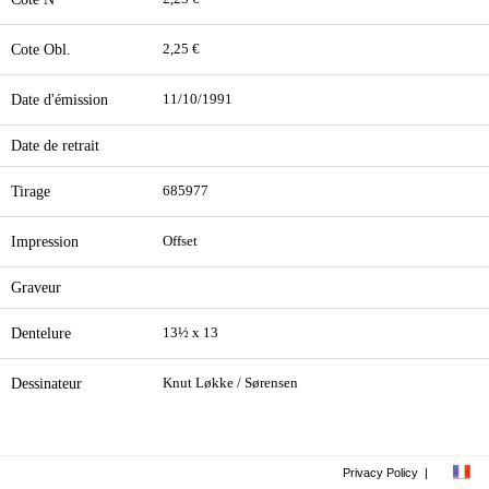
Cote Obl.
2,25 €
Date d'émission
11/10/1991
Date de retrait
Tirage
685977
Impression
Offset
Graveur
Dentelure
13½ x 13
Dessinateur
Knut Løkke / Sørensen
Privacy Policy
|