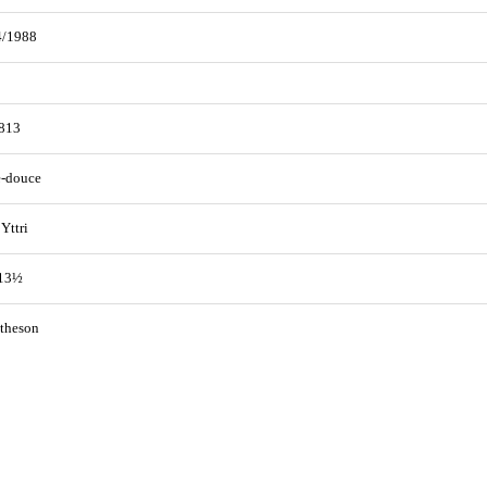
4/1988
813
e-douce
 Yttri
 13½
theson