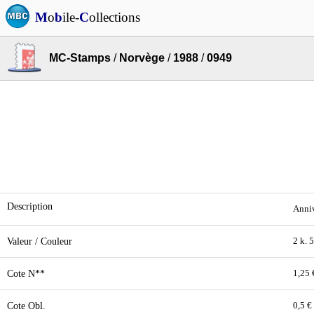
M
o
b
ile-
C
ollections
MC-Stamps
/
Norvège
/
1988
/
0949
Description
Anniv
Valeur / Couleur
2 k. 
Cote N**
1,25 
Cote Obl.
0,5 €