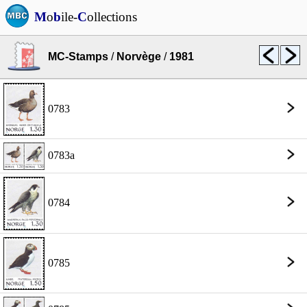
M
o
b
ile-
C
ollections
MC-Stamps
/
Norvège
/
1981
0783
0783a
0784
0785