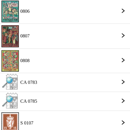
0806
0807
0808
CA 0783
CA 0785
S 0107