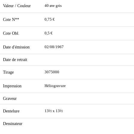
Valeur / Couleur
40 øre gris
Cote N**
0,75 €
Cote Obl.
0,5 €
Date d'émission
02/08/1967
Date de retrait
Tirage
3075000
Impression
Héliogravure
Graveur
Dentelure
13½ x 13½
Dessinateur