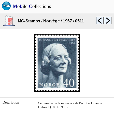
M
o
b
ile-
C
ollections
MC-Stamps
/
Norvège
/
1967
/
0511
Description
Centenaire de la naissance de l'actrice Johanne
Dybwad (1867-1950).